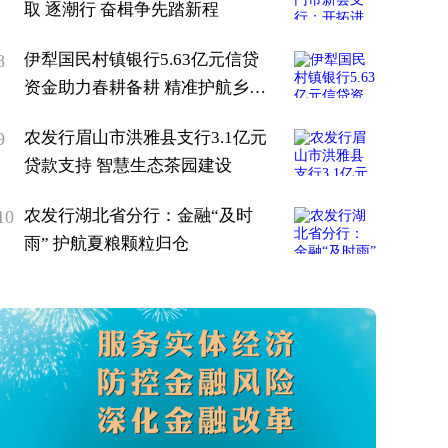
取 逐潮行 奋楫争先踏新程
伊犁国民村镇银行5.63亿元信贷
8
资金助力春耕备耕 精准护航乡村
振兴
农发行眉山市洪雅县支行3.1亿元
9
贷款支持 智慧生态茶园建设
农发行湖北省分行：金融“及时
10
雨” 护航夏粮颗粒归仓